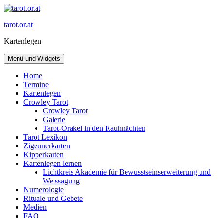
Zum
Inhalt
tarot.or.at
springen
Kartenlegen
Menü und Widgets
Home
Termine
Kartenlegen
Crowley Tarot
Crowley Tarot
Galerie
Tarot-Orakel in den Rauhnächten
Tarot Lexikon
Zigeunerkarten
Kipperkarten
Kartenlegen lernen
Lichtkreis Akademie für Bewusstseinserweiterung und
Weissagung
Numerologie
Rituale und Gebete
Medien
FAQ