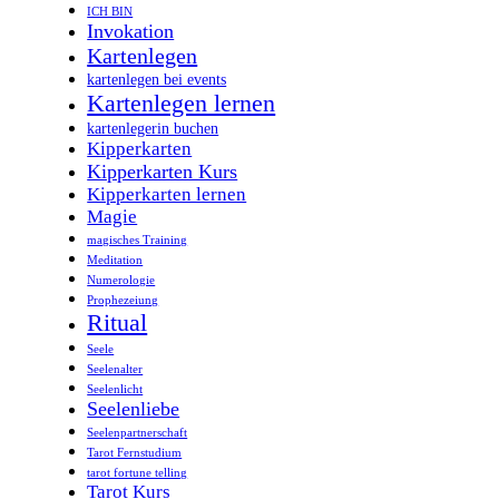
ICH BIN
Invokation
Kartenlegen
kartenlegen bei events
Kartenlegen lernen
kartenlegerin buchen
Kipperkarten
Kipperkarten Kurs
Kipperkarten lernen
Magie
magisches Training
Meditation
Numerologie
Prophezeiung
Ritual
Seele
Seelenalter
Seelenlicht
Seelenliebe
Seelenpartnerschaft
Tarot Fernstudium
tarot fortune telling
Tarot Kurs