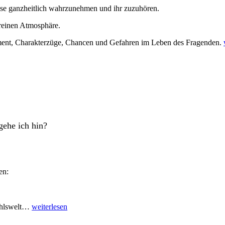
sse ganzheitlich wahrzunehmen und ihr zuzuhören.
 reinen Atmosphäre.
ent, Charakterzüge, Chancen und Gefahren im Leben des Fragenden.
ehe ich hin?
en:
Was
ühlswelt…
weiterlesen
will
ich?