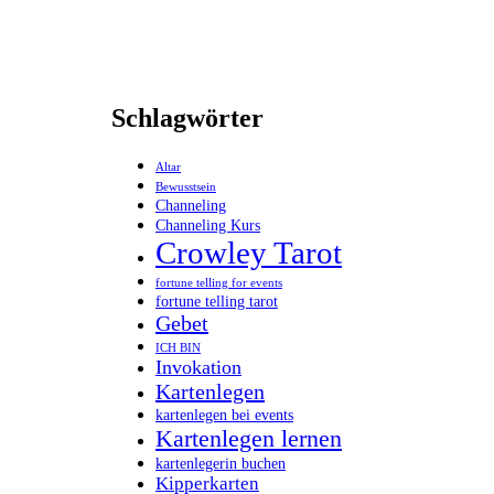
Schlagwörter
Altar
Bewusstsein
Channeling
Channeling Kurs
Crowley Tarot
fortune telling for events
fortune telling tarot
Gebet
ICH BIN
Invokation
Kartenlegen
kartenlegen bei events
Kartenlegen lernen
kartenlegerin buchen
Kipperkarten