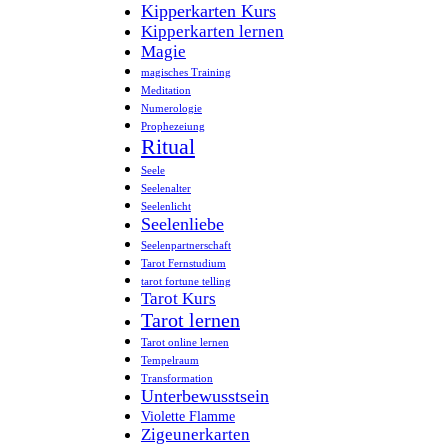
Kipperkarten Kurs
Kipperkarten lernen
Magie
magisches Training
Meditation
Numerologie
Prophezeiung
Ritual
Seele
Seelenalter
Seelenlicht
Seelenliebe
Seelenpartnerschaft
Tarot Fernstudium
tarot fortune telling
Tarot Kurs
Tarot lernen
Tarot online lernen
Tempelraum
Transformation
Unterbewusstsein
Violette Flamme
Zigeunerkarten