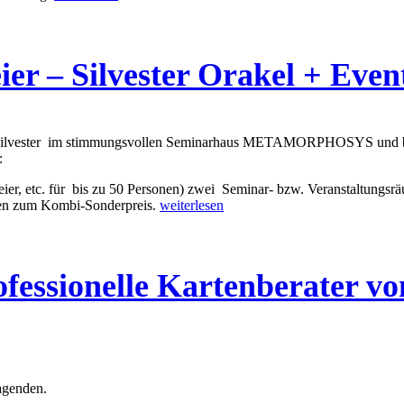
bei
Firmenevents
–
Pressemitteilung
ier – Silvester Orakel + Even
 Silvester im stimmungsvollen Seminarhaus METAMORPHOSYS und biet
:
feier, etc. für bis zu 50 Personen) zwei Seminar- bzw. Veranstaltungsrä
Spirituelle
gen zum Kombi-Sonderpreis.
weiterlesen
Weihnachtsfeier
–
Silvester
Orakel
ofessionelle Kartenberater v
+
Eventlocation
agenden.