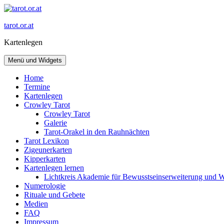
Zum
Inhalt
tarot.or.at
springen
Kartenlegen
Menü und Widgets
Home
Termine
Kartenlegen
Crowley Tarot
Crowley Tarot
Galerie
Tarot-Orakel in den Rauhnächten
Tarot Lexikon
Zigeunerkarten
Kipperkarten
Kartenlegen lernen
Lichtkreis Akademie für Bewusstseinserweiterung und 
Numerologie
Rituale und Gebete
Medien
FAQ
Impressum